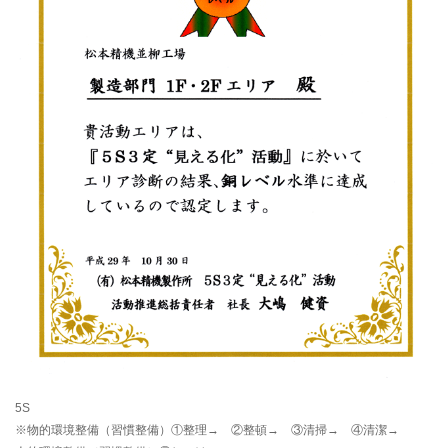
5S
※物的環境整備（習慣整備）①整理→ ②整頓→ ③清掃→ ④清潔→