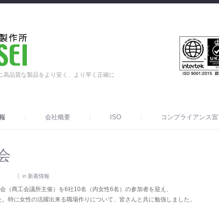
に高品質な製品をより安く、より早く正確に
報
会社概要
ISO
コンプライアンス宣
会
in
新着情報
勉強会（商工会議所主催）を6社10名（内女性6名）の参加者を迎え、
た。特に女性の活躍出来る職場作りについて、皆さんと共に勉強しました。