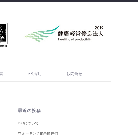
言
5S活動
お問合せ
最近の投稿
ISOについて
ウォーキングin奈良井宿