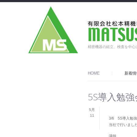
精密機器の組立、検査を中心
HOME
新着情
5S導入勉強
5月
11
3/6 5S導入
当社で行いまし
講師